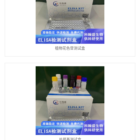
植物花色苷测试盒
总巯基测试盒