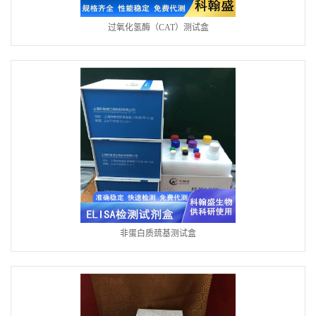
过氧化氢酶（CAT）测试盒
非蛋白质巯基测试盒