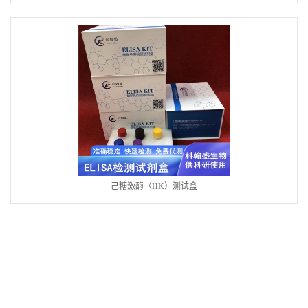
己糖激酶（HK）测试盒