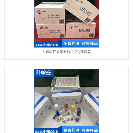
3-磷酸甘油酸激酶(PGK)测试盒