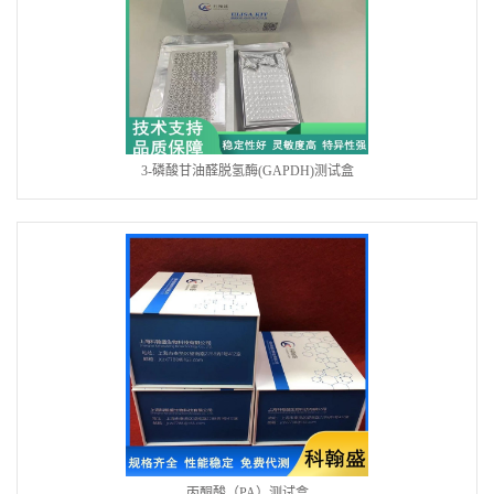
3-磷酸甘油醛脱氢酶(GAPDH)测试盒
丙酮酸（PA）测试盒